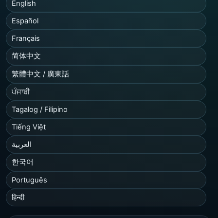
English
Español
Français
简体中文
繁體中文 / 廣東話
ਪੰਜਾਬੀ
Tagalog / Filipino
Tiếng Việt
العربية
한국어
Português
हिन्दी