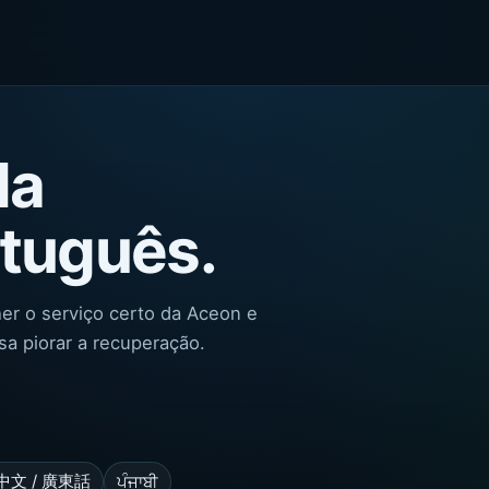
da
tuguês.
er o serviço certo da Aceon e
a piorar a recuperação.
中文 / 廣東話
ਪੰਜਾਬੀ