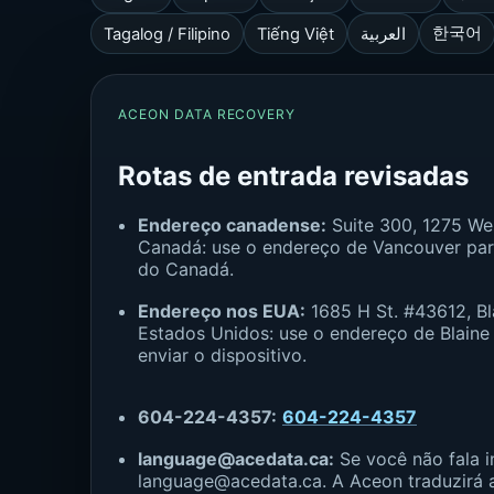
한국어
Tagalog / Filipino
Tiếng Việt
العربية
ACEON DATA RECOVERY
Rotas de entrada revisadas
Endereço canadense:
Suite 300, 1275 We
Canadá: use o endereço de Vancouver para
do Canadá.
Endereço nos EUA:
1685 H St. #43612, Bl
Estados Unidos: use o endereço de Blaine
enviar o dispositivo.
604-224-4357:
604-224-4357
language@acedata.ca:
Se você não fala i
language@acedata.ca. A Aceon traduzirá 