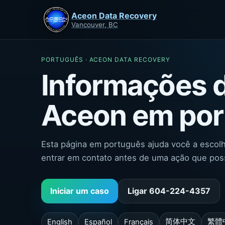
Aceon Data Recovery
Vancouver, BC
PORTUGUÊS · ACEON DATA RECOVERY
Informações 
Aceon em por
Esta página em português ajuda você a escolh
entrar em contato antes de uma ação que poss
Iniciar um caso
Ligar 604-224-4357
简体中文
繁體
English
Español
Français