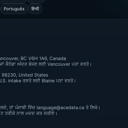
Português
हिन्दी
Vancouver, BC V6H 1A6, Canada
ਜਾਂ ਕੈਨੇਡਾ ਅੰਦਰ ਭੇਜਣ ਲਈ Vancouver ਪਤਾ ਵਰਤੋ।
 98230, United States
U.S. intake ਰਸਤੇ ਲਈ Blaine ਪਤਾ ਵਰਤੋ।
ਂ ਬੋਲਦੇ, ਤਾਂ ਪੰਜਾਬੀ ਵਿੱਚ language@acedata.ca ਤੇ ਲਿਖੋ।
ਪਸ਼ਟ ਤਰੀਕੇ ਨਾਲ ਮਦਦ ਕਰ ਸਕੀਏ।